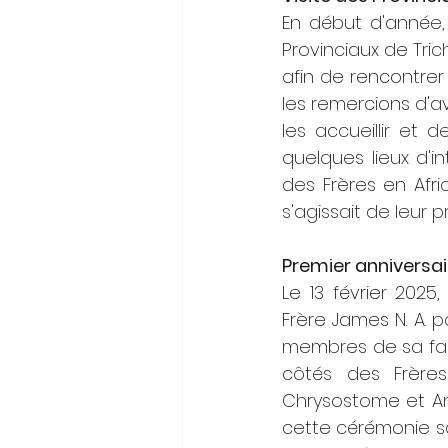
En début d'année, 
Provinciaux de Tric
afin de rencontrer
les remercions d'av
les accueillir et 
quelques lieux d'in
des Frères en Afriqu
s'agissait de leur p
Premier anniversai
Le 13 février 202
Frère James N. A. 
membres de sa famil
côtés des Frère
Chrysostome et Anac
cette cérémonie s