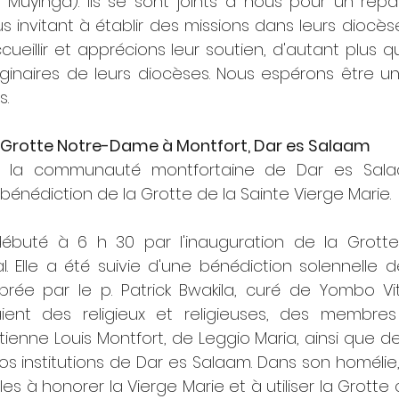
uyinga). Ils se sont joints à nous pour un repas 
 invitant à établir des missions dans leurs diocès
cueillir et apprécions leur soutien, d'autant plus q
iginaires de leurs diocèses. Nous espérons être un
s.
a Grotte Notre-Dame à Montfort, Dar es Salaam
, la communauté montfortaine de Dar es Sala
a bénédiction de la Grotte de la Sainte Vierge Marie.
buté à 6 h 30 par l'inauguration de la Grotte 
l. Elle a été suivie d'une bénédiction solennelle d
rée par le p. Patrick Bwakila, curé de Yombo Vitu
raient des religieux et religieuses, des membres
nne Louis Montfort, de Leggio Maria, ainsi que des
 institutions de Dar es Salaam. Dans son homélie, l
es à honorer la Vierge Marie et à utiliser la Grotte