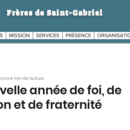
Frères de Saint-Gabriel
S
MISSION
SERVICES
PRÉSENCE
ORGANISATI
S
G
ions
4 min de lecture
elle année de foi, de
n et de fraternité