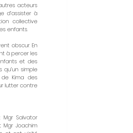
utres acteurs 
e d’assister à 
on collective 
es enfants.
nt obscur. En 
 à percer les 
nfants et des 
 qu’un simple 
 de Kima des 
lutter contre 
 Mgr Salvator 
t Mgr Joachim 