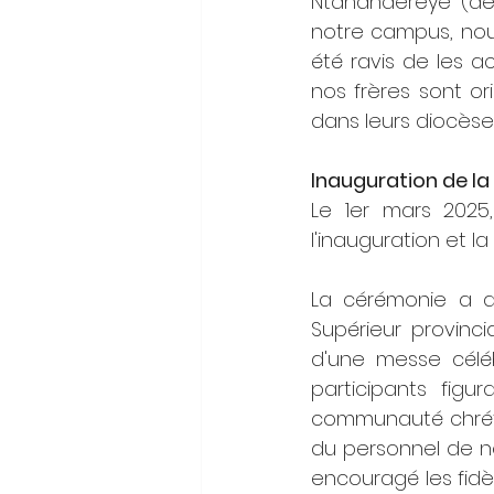
Ntahandereye (de M
notre campus, nous
été ravis de les ac
nos frères sont or
dans leurs diocèse
Inauguration de l
Le 1er mars 2025
l'inauguration et l
La cérémonie a dé
Supérieur provincia
d'une messe céléb
participants figu
communauté chrétie
du personnel de nos
encouragé les fidèl