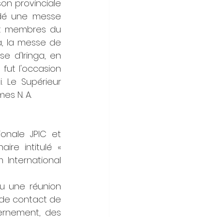
n provinciale 
idé une messe 
et membres du 
a, la messe de 
 d'Iringa, en 
ut l'occasion 
 Le Supérieur 
es N. A.
onale JPIC et 
re intitulé « 
 International 
nu une réunion 
de contact de 
ernement, des 