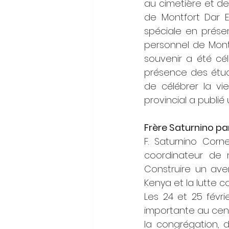
au cimetière et de
de Montfort Dar E
spéciale en présen
personnel de Montf
souvenir a été cél
présence des étudi
de célébrer la vi
provincial a publi
Frère Saturnino pa
F. Saturnino Corn
coordinateur de n
Construire un aveni
Kenya et la lutte co
Les 24 et 25 févri
importante au cent
la congrégation, 