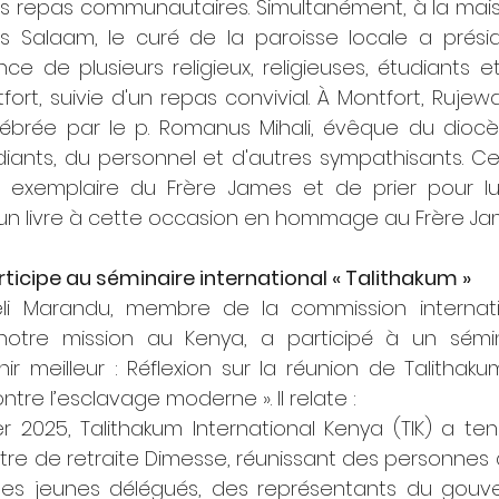
s repas communautaires. Simultanément, à la maiso
s Salaam, le curé de la paroisse locale a prés
ce de plusieurs religieux, religieuses, étudiants 
ort, suivie d'un repas convivial. À Montfort, Rujew
ébrée par le p. Romanus Mihali, évêque du diocèse
ants, du personnel et d'autres sympathisants. Ce f
e exemplaire du Frère James et de prier pour lui.
é un livre à cette occasion en hommage au Frère Jam
rticipe au séminaire international « Talithakum »
eli Marandu, membre de la commission internati
otre mission au Kenya, a participé à un séminai
r meilleur : Réflexion sur la réunion de Talithakum
ntre l’esclavage moderne ». Il relate :
er 2025, Talithakum International Kenya (TIK) a te
re de retraite Dimesse, réunissant des personnes 
des jeunes délégués, des représentants du gouv