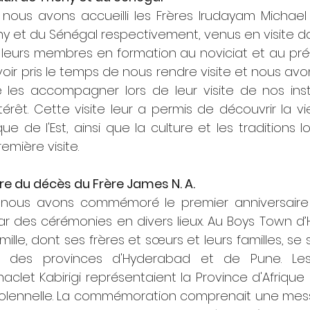
nous avons accueilli les Frères Irudayam Michael e
hy et du Sénégal respectivement, venus en visite da
 leurs membres en formation au noviciat et au pré-
oir pris le temps de nous rendre visite et nous avon
de les accompagner lors de leur visite de nos inst
térêt. Cette visite leur a permis de découvrir la vie
e de l'Est, ainsi que la culture et les traditions loc
remière visite.
re du décès du Frère James N. A.
5, nous avons commémoré le premier anniversair
par des cérémonies en divers lieux. Au Boys Town d’
le, dont ses frères et sœurs et leurs familles, se s
s des provinces d'Hyderabad et de Pune. Les
let Kabirigi représentaient la Province d'Afrique de
olennelle. La commémoration comprenait une messe