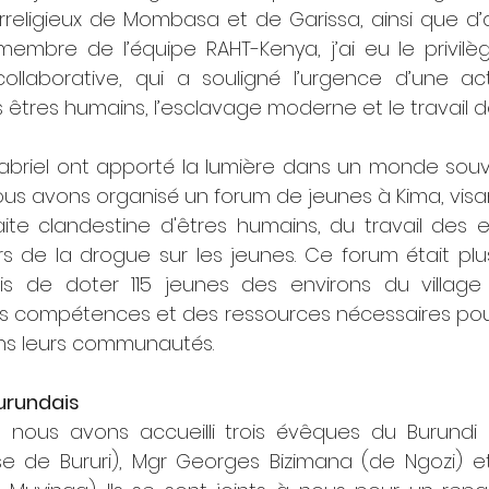
rreligieux de Mombasa et de Garissa, ainsi que d’a
membre de l’équipe RAHT-Kenya, j’ai eu le privilèg
ollaborative, qui a souligné l’urgence d’une acti
s êtres humains, l’esclavage moderne et le travail d
abriel ont apporté la lumière dans un monde souve
s avons organisé un forum de jeunes à Kima, visant
ite clandestine d'êtres humains, du travail des e
s de la drogue sur les jeunes. Ce forum était plus
is de doter 115 jeunes des environs du village
s compétences et des ressources nécessaires pour 
ns leurs communautés.
urundais
, nous avons accueilli trois évêques du Burundi :
èse de Bururi), Mgr Georges Bizimana (de Ngozi) e