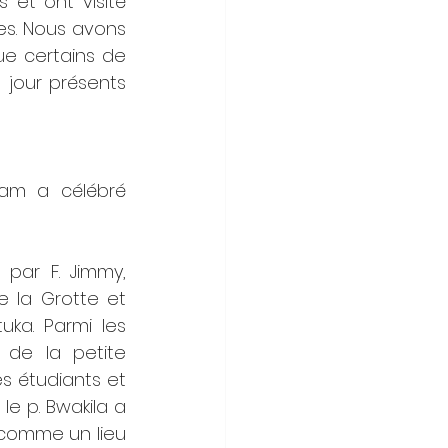
et ont visité 
es. Nous avons 
ue certains de 
 jour présents 
am a célébré 
par F. Jimmy, 
e la Grotte et 
ka. Parmi les 
 de la petite 
 étudiants et 
e p. Bwakila a 
 comme un lieu 