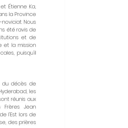
t Étienne Ka, 
ns la Province 
noviciat. Nous 
s été ravis de 
itutions et de 
 et la mission 
ales, puisqu'il 
e du décès de 
Hyderabad, les 
ont réunis aux 
 Frères Jean 
 l'Est lors de 
, des prières 